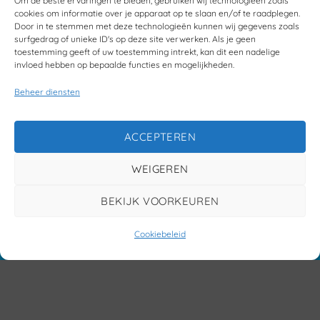
Om de beste ervaringen te bieden, gebruiken wij technologieën zoals
cookies om informatie over je apparaat op te slaan en/of te raadplegen.
Door in te stemmen met deze technologieën kunnen wij gegevens zoals
surfgedrag of unieke ID's op deze site verwerken. Als je geen
toestemming geeft of uw toestemming intrekt, kan dit een nadelige
invloed hebben op bepaalde functies en mogelijkheden.
Beheer diensten
ACCEPTEREN
WEIGEREN
BEKIJK VOORKEUREN
Cookiebeleid