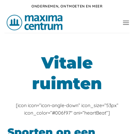
Ga
ONDERNEMEN, ONTMOETEN EN MEER
naar
inhoud
Vitale
ruimten
[icon icon=”icon-angle-down” icon_size=”53px”
icon_color=”#006f97″ ani=”heartBeat”]
Sporten op een