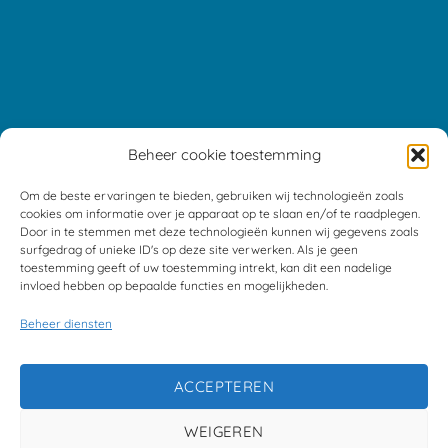
Beheer cookie toestemming
Om de beste ervaringen te bieden, gebruiken wij technologieën zoals
cookies om informatie over je apparaat op te slaan en/of te raadplegen.
Door in te stemmen met deze technologieën kunnen wij gegevens zoals
surfgedrag of unieke ID's op deze site verwerken. Als je geen
toestemming geeft of uw toestemming intrekt, kan dit een nadelige
invloed hebben op bepaalde functies en mogelijkheden.
Beheer diensten
ACCEPTEREN
WEIGEREN