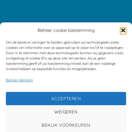
Beheer cookie toestemming
Om de beste ervaringen te bieden, gebruiken wij technologieën zoals
cookies om informatie over je apparaat op te slaan en/of te raadplegen.
Door in te stemmen met deze technologieën kunnen wij gegevens zoals
surfgedrag of unieke ID's op deze site verwerken. Als je geen
toestemming geeft of uw toestemming intrekt, kan dit een nadelige
invloed hebben op bepaalde functies en mogelijkheden.
Beheer diensten
ACCEPTEREN
WEIGEREN
BEKIJK VOORKEUREN