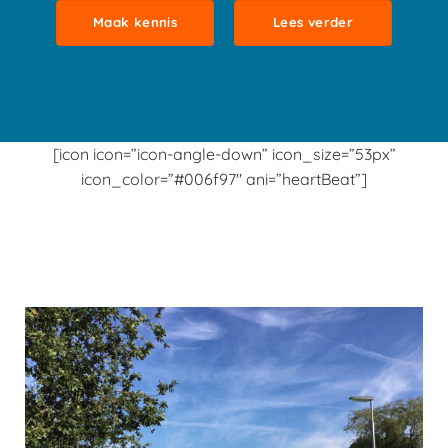
Maak kennis
Lees verder
[icon icon=”icon-angle-down” icon_size=”53px”
icon_color=”#006f97″ ani=”heartBeat”]